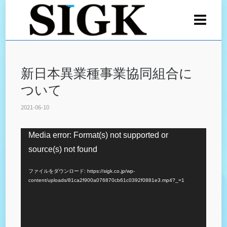
新日本異業種事業協同組合に
ついて
2021-06-10
動
Media error: Format(s) not supported or
画
source(s) not found
プ
ファイルをダウンロード: https://sigk.co.jp/wp-
レ
content/uploads/81ca2f900a076870cb61c0392f0881e3.mp4?_=1
ー
ヤ
ー